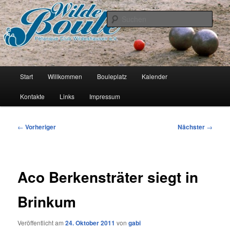
Zum
Pétanque Verein
primären
Such
Inhalt
springen
Wilde Boule
Hauptmenü
Start
Willkommen
Bouleplatz
Kalender
Kontakte
Links
Impressum
Beitragsnavigation
←
Vorheriger
Nächster
→
Aco Berkensträter siegt in
Brinkum
Veröffentlicht am
24. Oktober 2011
von
gabi