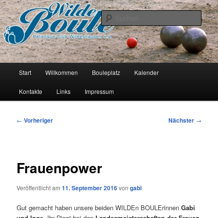
Zum
Pétanque Verein
primären
Such
Inhalt
springen
Wilde Boule
Hauptmenü
Start
Willkommen
Bouleplatz
Kalender
Kontakte
Links
Impressum
Beitragsnavigation
←
Vorheriger
Nächster
→
Frauenpower
Veröffentlicht am
11. September 2016
von
gabi
Gut gemacht haben unsere beiden WILDEn BOULErinnen
Gabi
und Inge
„Ihr Ding“ bei den
Landesmeisterschaften der Frauen