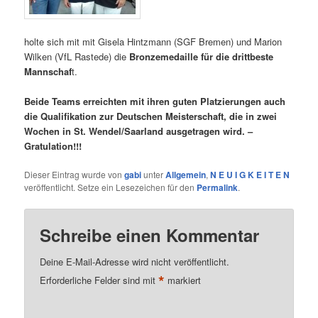
holte sich mit mit Gisela Hintzmann (SGF Bremen) und Marion
Wilken (VfL Rastede) die
Bronzemedaille
für die drittbeste
Mannschaf
t.
Beide Teams erreichten mit ihren guten Platzierungen auch
die Qualifikation zur Deutschen Meisterschaft, die in zwei
Wochen in St. Wendel/Saarland ausgetragen wird. –
Gratulation!!!
Dieser Eintrag wurde von
gabi
unter
Allgemein
,
N E U I G K E I T E N
veröffentlicht. Setze ein Lesezeichen für den
Permalink
.
Schreibe einen Kommentar
Deine E-Mail-Adresse wird nicht veröffentlicht.
*
Erforderliche Felder sind mit
markiert