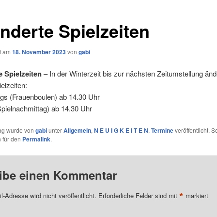
nderte Spielzeiten
ht am
18. November 2023
von
gabi
 Spielzeiten
– In der Winterzeit bis zur nächsten Zeitumstellung änd
elzeiten:
gs (Frauenboulen) ab 14.30 Uhr
Spielnachmittag) ab 14.30 Uhr
rag wurde von
gabi
unter
Allgemein
,
N E U I G K E I T E N
,
Termine
veröffentlicht. S
 für den
Permalink
.
ibe einen Kommentar
*
l-Adresse wird nicht veröffentlicht.
Erforderliche Felder sind mit
markiert