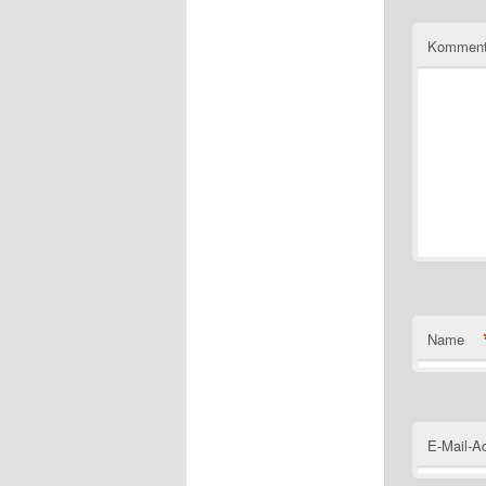
Komment
Name
E-Mail-A