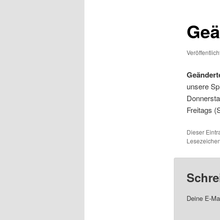
Geä
Veröffentlic
Geänderte
unsere Spi
Donnersta
Freitags (
Dieser Eint
Lesezeichen
Schre
Deine E-Mai